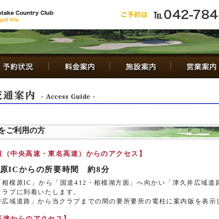
をご利用の方
道（中央高速・東名高速）からのアクセス】
原ICからの所要時間 約8分
「相模原IC」から「国道412・相模湖方面」へ向かい「津久井広域道
クラブに到着いたします。
井広域道路」から当クラブまでの間の要所要所の電柱に案内版を表示
高速からのアクセス】