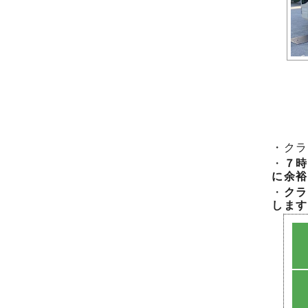
・クラ
・
７時
に余裕
・
クラ
します