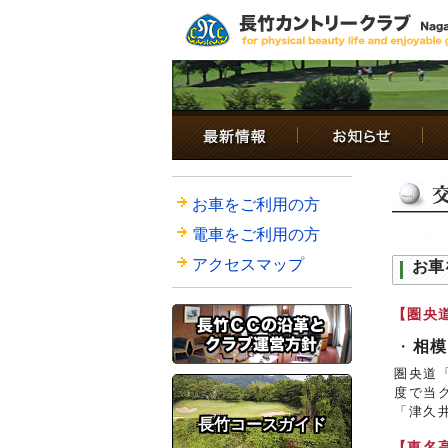
お車をご利用の方
電車をご利用の方
アクセスマップ
お車
【圏央
・
相模
圏央道
度で当
「津久
長竹コースガイド
【東名