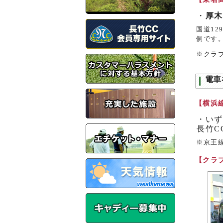
・
厚木
国道12
側です
※クラ
電車
【横浜
・いず
長竹C
※京王
【クラ