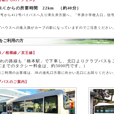
I.Cからの所要時間 22km （約40分）
9号から412号バイパスへ入り津久井方面へ。「半原小学校入口」信号
。
ブハウスへの進入路がカーブの影になっていますのでご注意ください
をご利用の方
線／相模線／京王線】
れの路線も「橋本駅」で下車し、北口よりクラブバスを
Cまでのタクシー料金は、約5000円です。）
線ご利用のお客様は、JRの改札口方面に向かい北口にお回りください
ブバスのご案内】