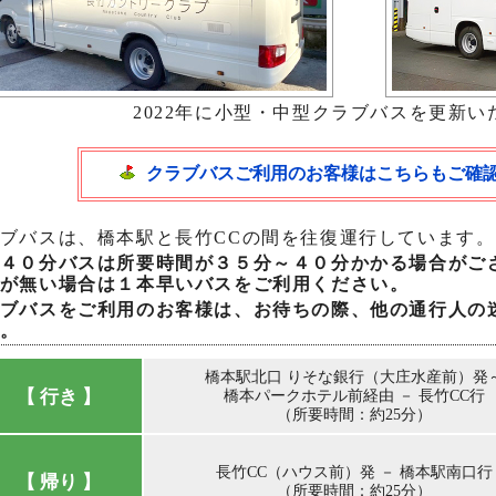
2022年に小型・中型クラブバスを更新い
クラブバスご利用のお客様はこちらもご確
ブバスは、橋本駅と長竹CCの間を往復運行しています。
４０分バスは所要時間が３５分～４０分かかる場合がご
が無い場合は１本早いバスをご利用ください。
ブバスをご利用のお客様は、お待ちの際、他の通行人の
。
橋本駅北口 りそな銀行（大庄水産前）発
【 行き 】
橋本パークホテル前経由 － 長竹CC行
（所要時間：約25分）
長竹CC（ハウス前）発 － 橋本駅南口行
【 帰り 】
（所要時間：約25分）